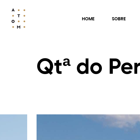
HOME
SOBRE
Qtª do Pe